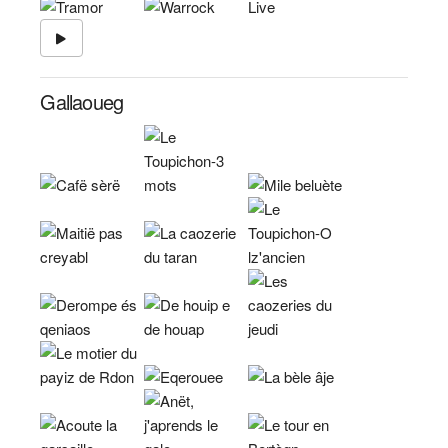
Gallaoueg