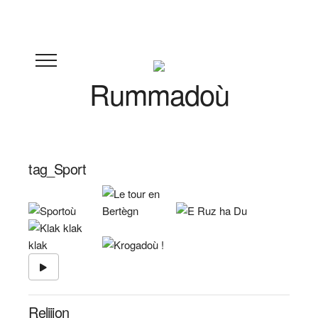
Rummadoù
tag_Sport
Relijion