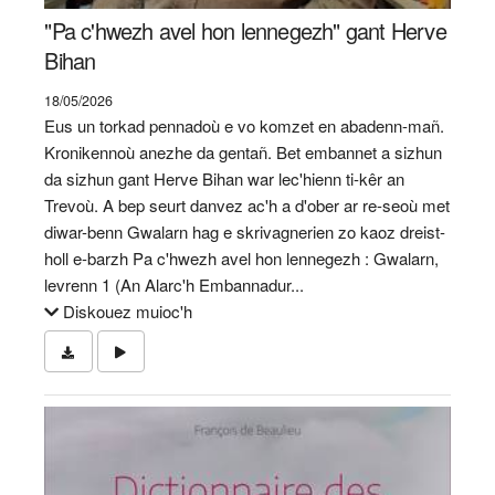
"Pa c'hwezh avel hon lennegezh" gant Herve
Bihan
18/05/2026
Eus un torkad pennadoù e vo komzet en abadenn-mañ.
Kronikennoù anezhe da gentañ. Bet embannet a sizhun
da sizhun gant Herve Bihan war lec'hienn ti-kêr an
Trevoù. A bep seurt danvez ac'h a d'ober ar re-seoù met
diwar-benn Gwalarn hag e skrivagnerien zo kaoz dreist-
holl e-barzh Pa c'hwezh avel hon lennegezh : Gwalarn,
levrenn 1 (An Alarc'h Embannadur...
Diskouez muioc'h