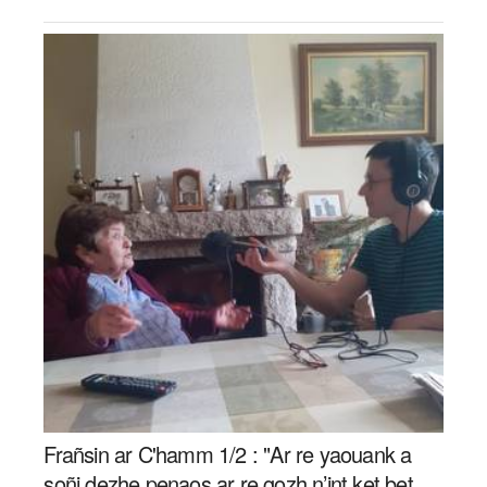
Frañsin ar C'hamm 1/2 : "Ar re yaouank a
soñj dezhe penaos ar re gozh n’int ket bet