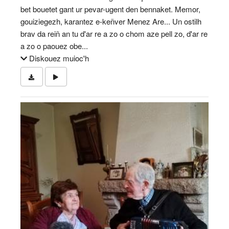
bet bouetet gant ur pevar-ugent den bennaket. Memor,
gouiziegezh, karantez e-keñver Menez Are... Un ostilh
brav da reiñ an tu d'ar re a zo o chom aze pell zo, d'ar re
a zo o paouez obe...
Diskouez muioc'h