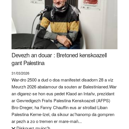
Devezh an douar : Bretoned kenskoazell
gant Palestina
31/03/2026
War-dro 2500 a dud o doa manifestet disadorn 28 a viz
Meurzh 2026 abalamour da souten ar Balestinianed.War
an digarez-se hon eus pedet Klaod an Intañv, prezidant
ar Gevredigezh Frañs Palestina Kenskoazell (AFPS)
Bro-Dreger, ha Fanny Chauffin eus ar strollad Liban
Palestina Kerne-Izel, da sikour ac'hanomp da gompren
ar pezh a zo o tremen er mare-mañ...
Diskouez muioc'h