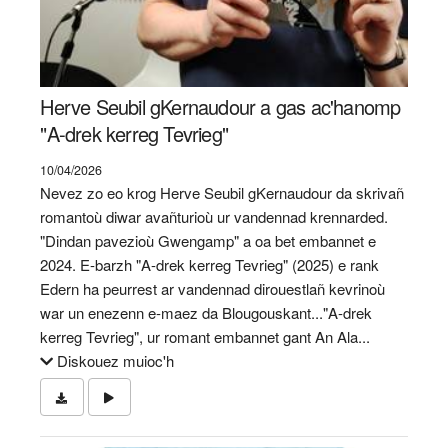
Herve Seubil gKernaudour a gas ac'hanomp
"A-drek kerreg Tevrieg"
10/04/2026
Nevez zo eo krog Herve Seubil gKernaudour da skrivañ
romantoù diwar avañturioù ur vandennad krennarded.
"Dindan pavezioù Gwengamp" a oa bet embannet e
2024. E-barzh "A-drek kerreg Tevrieg" (2025) e rank
Edern ha peurrest ar vandennad dirouestlañ kevrinoù
war un enezenn e-maez da Blougouskant..."A-drek
kerreg Tevrieg", ur romant embannet gant An Ala...
Diskouez muioc'h