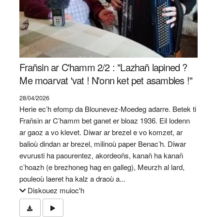
Frañsin ar C'hamm 2/2 : "Lazhañ lapined ?
Me moarvat 'vat ! N'onn ket pet asambles !"
28/04/2026
Herie ec’h efomp da Blounevez-Moedeg adarre. Betek ti
Frañsin ar C’hamm bet ganet er bloaz 1936. Eil lodenn
ar gaoz a vo klevet. Diwar ar brezel e vo komzet, ar
balioù dindan ar brezel, milinoù paper Benac’h. Diwar
evurusti ha paourentez, akordeoñs, kanañ ha kanañ
c’hoazh (e brezhoneg hag en galleg), Meurzh al lard,
pouleoù laeret ha kalz a draoù a...
Diskouez muioc'h