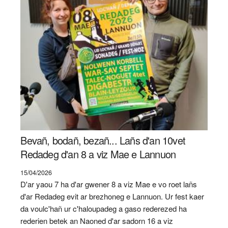
Bevañ, bodañ, bezañ... Lañs d'an 10vet
Redadeg d'an 8 a viz Mae e Lannuon
15/04/2026
D'ar yaou 7 ha d'ar gwener 8 a viz Mae e vo roet lañs
d'ar Redadeg evit ar brezhoneg e Lannuon. Ur fest kaer
da voulc'hañ ur c'haloupadeg a gaso rederezed ha
rederien betek an Naoned d'ar sadorn 16 a viz