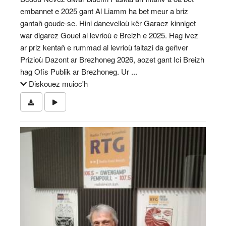
embannet e 2025 gant Al Liamm ha bet meur a briz
gantañ goude-se. Hini danevelloù kêr Garaez kinniget
war digarez Gouel al levrioù e Breizh e 2025. Hag ivez
ar priz kentañ e rummad al levrioù faltazi da geñver
Prizioù Dazont ar Brezhoneg 2026, aozet gant Ici Breizh
hag Ofis Publik ar Brezhoneg. Ur ...
Diskouez muioc'h