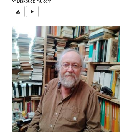
Diskouez muioc'h