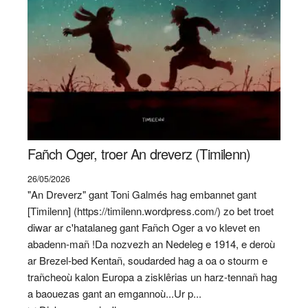
Fañch Oger, troer An dreverz (Timilenn)
26/05/2026
"An Dreverz" gant Toni Galmés hag embannet gant
[Timilenn] (https://timilenn.wordpress.com/) zo bet troet
diwar ar c'hatalaneg gant Fañch Oger a vo klevet en
abadenn-mañ !Da nozvezh an Nedeleg e 1914, e deroù
ar Brezel-bed Kentañ, soudarded hag a oa o stourm e
trañcheoù kalon Europa a zisklêrias un harz-tennañ hag
a baouezas gant an emgannoù...Ur p...