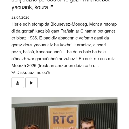
yaouank, koura !"
28/04/2026
Herie ec’h efomp da Blounevez-Moedeg. Mont a refomp
di da gontañ kaozioù gant Frañsin ar C’hamm bet ganet
er bloaz 1936. E-pad div abadenn e vefomp ganti da
gomz deus yaouankiz ha kozhni, karantez, c’hoari-
pezh, balioù, kanaouennoù… ha deus bale ha bale
c’hoazh war garheñchoù ar vuhez ! En deiz-se eus miz
Meurzh 2026 (fresk an amzer en deiz-se !) e...
Diskouez muioc'h