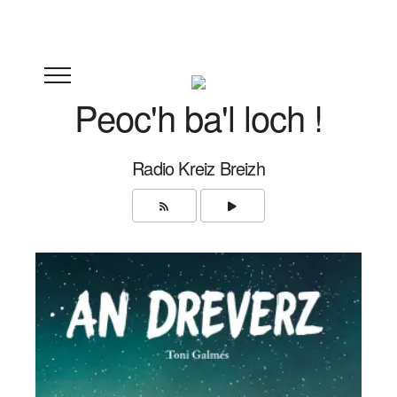
Peoc'h ba'l loch !
Radio Kreiz Breizh