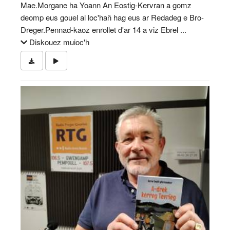
Mae.Morgane ha Yoann An Eostig-Kervran a gomz
deomp eus gouel al loc'hañ hag eus ar Redadeg e Bro-
Dreger.Pennad-kaoz enrollet d'ar 14 a viz Ebrel ...
Diskouez muioc'h