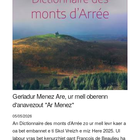
Geriadur Menez Are, ur mell oberenn
d'anavezout "Ar Menez"
05/05/2026
An Dictionnaire des monts d’Arrée zo ur mell levr kaer a
oa bet embannet e ti Skol Vreizh e miz Here 2025. Ul
labour vras bet kenurzhiet gant François de Beaulieu ha