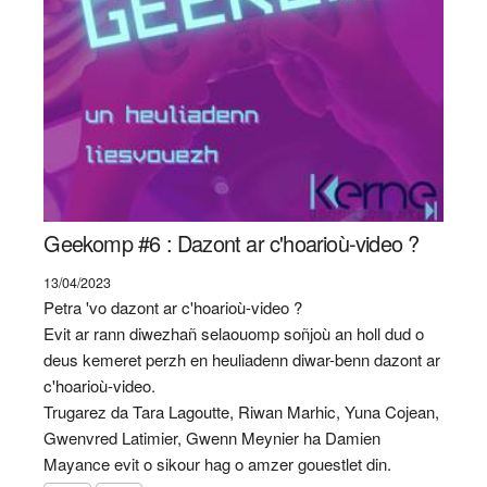
Geekomp #6 : Dazont ar c'hoarioù-video ?
13/04/2023
Petra 'vo dazont ar c'hoarioù-video ?
Evit ar rann diwezhañ selaouomp soñjoù an holl dud o
deus kemeret perzh en heuliadenn diwar-benn dazont ar
c'hoarioù-video.
Trugarez da Tara Lagoutte, Riwan Marhic, Yuna Cojean,
Gwenvred Latimier, Gwenn Meynier ha Damien
Mayance evit o sikour hag o amzer gouestlet din.