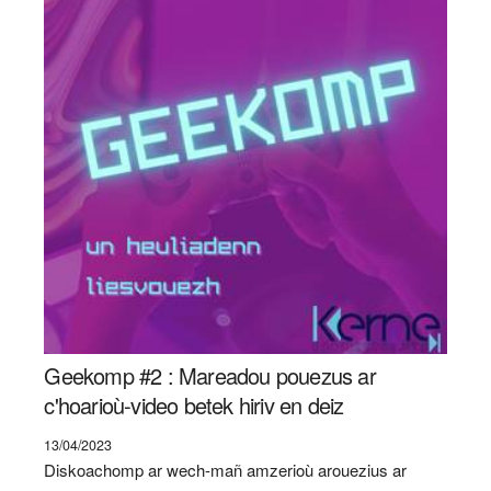
Geekomp #2 : Mareadou pouezus ar
c'hoarioù-video betek hiriv en deiz
13/04/2023
Diskoachomp ar wech-mañ amzerioù arouezius ar