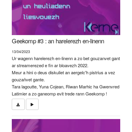
Geekomp #3 : an harelerezh en-linenn
13/04/2023
Ur wagenn harelerezh en-linenn a zo bet gouzanvet gant
ar streamerezed e fin ar bloavezh 2022.
Meur a hini o deus diskuliet an aergelc'h pistrius a vez
gouzañvet gante.
Tara lagoutte, Yuna Cojean, Riwan Marhic ha Gwenvred
Latimier a zo ganeomp evit trede rann Geekomp !