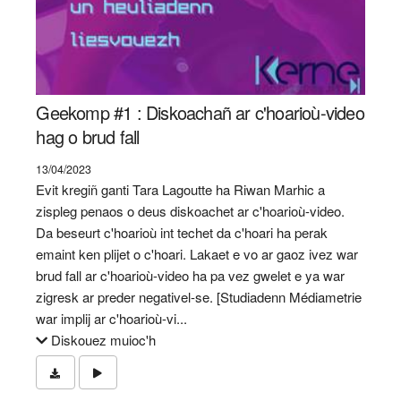
Geekomp #1 : Diskoachañ ar c'hoarioù-video
hag o brud fall
13/04/2023
Evit kregiñ ganti Tara Lagoutte ha Riwan Marhic a
zispleg penaos o deus diskoachet ar c'hoarioù-video.
Da beseurt c'hoarioù int techet da c'hoari ha perak
emaint ken plijet o c'hoari. Lakaet e vo ar gaoz ivez war
brud fall ar c'hoarioù-video ha pa vez gwelet e ya war
zigresk ar preder negativel-se. [Studiadenn Médiametrie
war implij ar c'hoarioù-vi...
Diskouez muioc'h