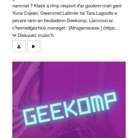
nammet ? Klask a rimp respont d'ar goulenn-mañ gant
Yuna Cojean, Gwenvred Latimier ha Tara Lagoutte e
pevare rann an heuliadenn Geekomp. Liammoù ar
c'hevredigezhioù meneget : [Afrogameuses ] (https:...
Diskouez muioc'h