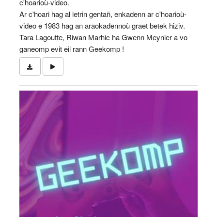
c'hoarioù-video.
Ar c'hoari hag al letrin gentañ, enkadenn ar c'hoarioù-
video e 1983 hag an araokadennoù graet betek hiziv.
Tara Lagoutte, Riwan Marhic ha Gwenn Meynier a vo
ganeomp evit eil rann Geekomp !