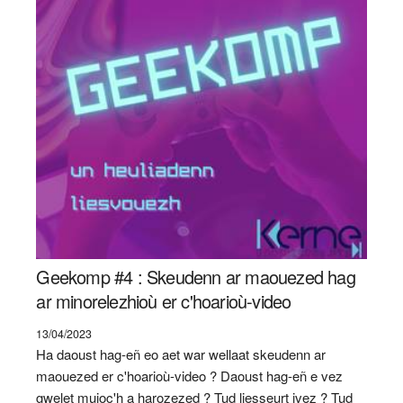
Geekomp #4 : Skeudenn ar maouezed hag
ar minorelezhioù er c'hoarioù-video
13/04/2023
Ha daoust hag-eñ eo aet war wellaat skeudenn ar
maouezed er c'hoarioù-video ? Daoust hag-eñ e vez
gwelet muioc'h a harozezed ? Tud liesseurt ivez ? Tud