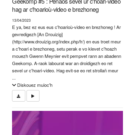
Geekomp #5 : Penaos sevel ur c'hoari-video
hag ar c'hoarioù-video e brezhoneg
13/04/2023
E ya, bez ez eus eus c'hoarioù-video en brezhoneg ! Ar
gevredigezh [An Drouizig]
(http://www.drouizig.org/index.php/fr/) en eus troet meur
a c'hoari e brezhoneg, setu perak e vo klevet c'hoazh
mouezh Gwenn Meynier evit pempvet rann an abadenn
Geekomp. A-raok labourat war an droidigezh eo ret
sevel ur c'hoari-video. Hag evit-se eo ret strollañ meur
...
Diskouez muioc'h