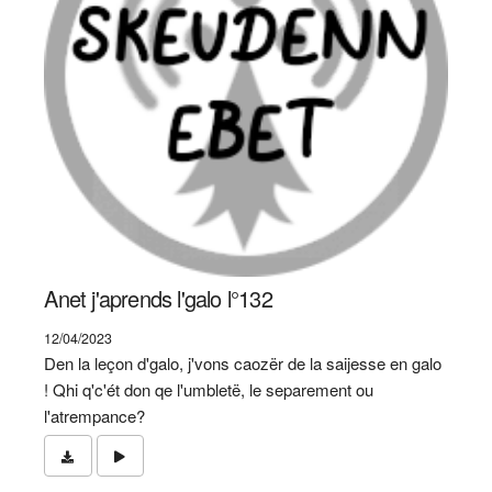
Anet j'aprends l'galo l°132
12/04/2023
Den la leçon d'galo, j'vons caozër de la saijesse en galo
! Qhi q'c'ét don qe l'umbletë, le separement ou
l'atrempance?