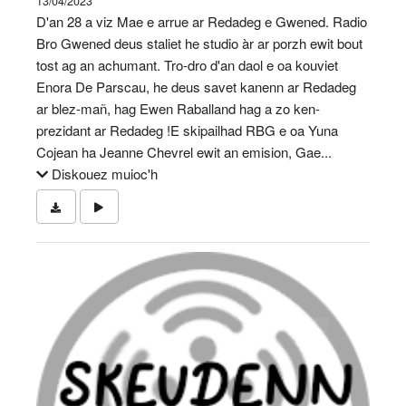
13/04/2023
D'an 28 a viz Mae e arrue ar Redadeg e Gwened. Radio
Bro Gwened deus staliet he studio àr ar porzh ewit bout
tost ag an achumant. Tro-dro d'an daol e oa kouviet
Enora De Parscau, he deus savet kanenn ar Redadeg
ar blez-mañ, hag Ewen Raballand hag a zo ken-
prezidant ar Redadeg !E skipailhad RBG e oa Yuna
Cojean ha Jeanne Chevrel ewit an emision, Gae...
Diskouez muioc'h