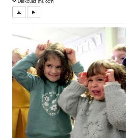
Diskouez muioc'h