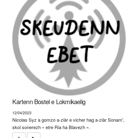
Kartenn Bostel e Lokmikaelig
12/04/2023
Nicolas Syz a gomzo a-ziàr e vicher hag a-ziàr Sonam',
skol sonerezh « etre Ria ha Blavezh ».