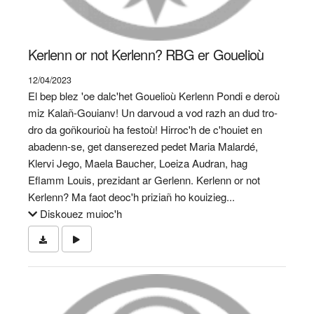
Kerlenn or not Kerlenn? RBG er Gouelioù
12/04/2023
El bep blez 'oe dalc'het Gouelioù Kerlenn Pondi e deroù
miz Kalañ-Gouianv! Un darvoud a vod razh an dud tro-
dro da goñkourioù ha festoù! Hirroc'h de c'houiet en
abadenn-se, get danserezed pedet Maria Malardé,
Klervi Jego, Maela Baucher, Loeiza Audran, hag
Eflamm Louis, prezidant ar Gerlenn. Kerlenn or not
Kerlenn? Ma faot deoc'h priziañ ho kouizieg...
Diskouez muioc'h