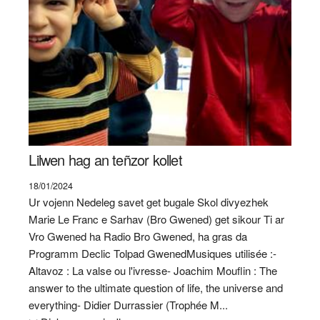
Lilwen hag an teñzor kollet
18/01/2024
Ur vojenn Nedeleg savet get bugale Skol divyezhek
Marie Le Franc e Sarhav (Bro Gwened) get sikour Ti ar
Vro Gwened ha Radio Bro Gwened, ha gras da
Programm Declic Tolpad GwenedMusiques utilisée :-
Altavoz : La valse ou l'ivresse- Joachim Mouflin : The
answer to the ultimate question of life, the universe and
everything- Didier Durrassier (Trophée M...