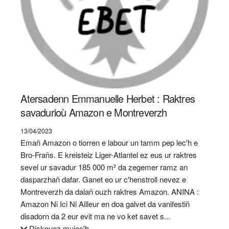
Atersadenn Emmanuelle Herbet : Raktres
savadurioù Amazon e Montreverzh
13/04/2023
Emañ Amazon o tiorren e labour un tamm pep lec'h e
Bro-Frañs. E kreisteiz Liger-Atlantel ez eus ur raktres
sevel ur savadur 185 000 m² da zegemer ramz an
dasparzhañ dafar. Ganet eo ur c'henstroll nevez e
Montreverzh da dalañ ouzh raktres Amazon. ANINA :
Amazon Ni Ici Ni Ailleur en doa galvet da vanifestiñ
disadorn da 2 eur evit ma ne vo ket savet s...
Diskouez muioc'h