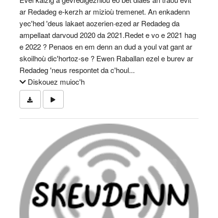
ar Redadeg e-kerzh ar mizioù tremenet. An enkadenn
yec'hed 'deus lakaet aozerien·ezed ar Redadeg da
ampellaat darvoud 2020 da 2021.Redet e vo e 2021 hag
e 2022 ? Penaos en em denn an dud a youl vat gant ar
skoilhoù dic'hortoz-se ? Ewen Raballan ezel e burev ar
Redadeg 'neus respontet da c'houl...
Diskouez muioc'h