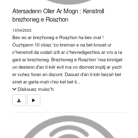
Atersadenn Olier Ar Mogn : Kenstroll
brezhoneg e Roazhon
13/04/2023
Bev eo ar brezhoneg e Roazhon ha bev mat !
Ouzhpenn 10 vloaz 'zo breman e oa bet krouet ur
c'henstroll da vodañ izili ar c'hevredigezhioù ar vro a ra
gant ar brezhoneg. Brezhoneg e Roazhon 'noa kinniget
un destenn d'an ti-kêr evit ma vo diorroet implij ar yezh
er vuhez foran en dazont. Daoust d'an ti-kêr bezañ bet
sinet ar garta-mañ n'eo ket bet ti...
Diskouez muioc'h