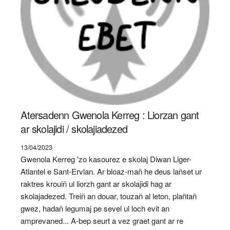
Atersadenn Gwenola Kerreg : Liorzan gant
ar skolajidi / skolajiadezed
13/04/2023
Gwenola Kerreg 'zo kasourez e skolaj Diwan Liger-
Atlantel e Sant-Ervlan. Ar bloaz-mañ he deus lañset ur
raktres krouiñ ul liorzh gant ar skolajidi hag ar
skolajadezed. Treiñ an douar, touzañ al leton, plañtañ
gwez, hadañ legumaj pe sevel ul loch evit an
amprevaned... A-bep seurt a vez graet gant ar re