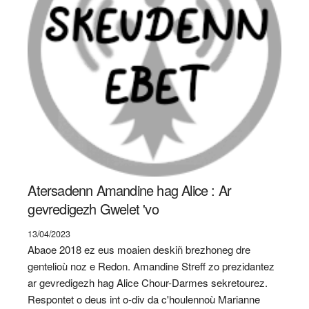
Atersadenn Amandine hag Alice : Ar
gevredigezh Gwelet 'vo
13/04/2023
Abaoe 2018 ez eus moaien deskiñ brezhoneg dre
gentelioù noz e Redon. Amandine Streff zo prezidantez
ar gevredigezh hag Alice Chour-Darmes sekretourez.
Respontet o deus int o-div da c'houlennoù Marianne