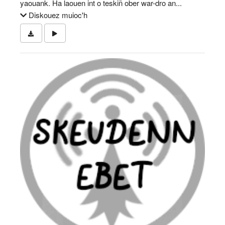
yaouank. Ha laouen int o teskiñ ober war-dro an...
Diskouez muioc'h