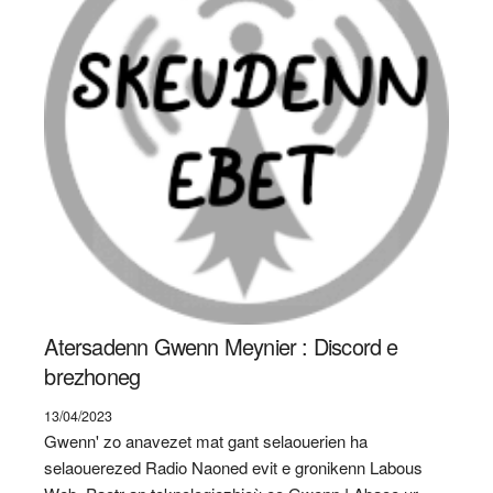
Atersadenn Gwenn Meynier : Discord e
brezhoneg
13/04/2023
Gwenn' zo anavezet mat gant selaouerien ha
selaouerezed Radio Naoned evit e gronikenn Labous