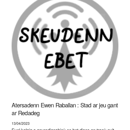
Atersadenn Ewen Raballan : Stad ar jeu gant
ar Redadeg
13/04/2023
Evel kalzig a gevredigezhioù eo bet diaes an traoù evit