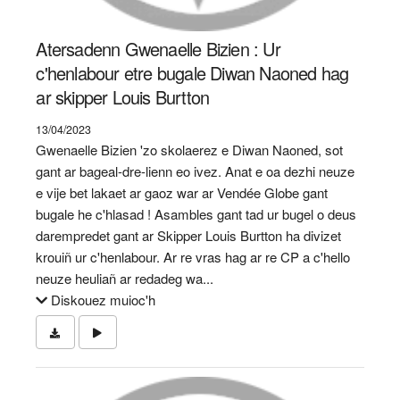
Atersadenn Gwenaelle Bizien : Ur
c'henlabour etre bugale Diwan Naoned hag
ar skipper Louis Burtton
13/04/2023
Gwenaelle Bizien 'zo skolaerez e Diwan Naoned, sot
gant ar bageal-dre-lienn eo ivez. Anat e oa dezhi neuze
e vije bet lakaet ar gaoz war ar Vendée Globe gant
bugale he c'hlasad ! Asambles gant tad ur bugel o deus
darempredet gant ar Skipper Louis Burtton ha divizet
krouiñ ur c'henlabour. Ar re vras hag ar re CP a c'hello
neuze heuliañ ar redadeg wa...
Diskouez muioc'h