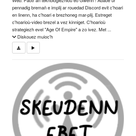
Web. Paotr an teknologiezhioù eo Gwenn ! Abaoe ur
pennadig bremañ e implij ar rouedad Discord evit c'hoari
en linenn, ha c'hoari e brezhoneg mar-plij. Estreget
c'hoarioù-video brezel a vez kinniget. C'hoarioù
strategiezh evel "Age Of Empire" a zo ivez. Met ...
Diskouez muioc'h