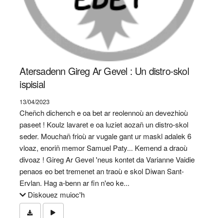
Atersadenn Gireg Ar Gevel : Un distro-skol
ispisial
13/04/2023
Cheñch dichench e oa bet ar reolennoù an devezhioù
paseet ! Koulz lavaret e oa luziet aozañ un distro-skol
seder. Mouchañ frioù ar vugale gant ur maskl adalek 6
vloaz, enoriñ memor Samuel Paty... Kemend a draoù
divoaz ! Gireg Ar Gevel 'neus kontet da Varianne Vaidie
penaos eo bet tremenet an traoù e skol Diwan Sant-
Ervlan. Hag a-benn ar fin n'eo ke...
Diskouez muioc'h