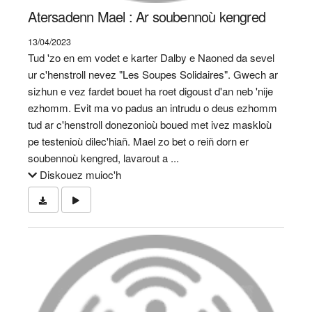
Atersadenn Mael : Ar soubennoù kengred
13/04/2023
Tud 'zo en em vodet e karter Dalby e Naoned da sevel
ur c'henstroll nevez "Les Soupes Solidaires". Gwech ar
sizhun e vez fardet bouet ha roet digoust d'an neb 'nije
ezhomm. Evit ma vo padus an intrudu o deus ezhomm
tud ar c'henstroll donezonioù boued met ivez maskloù
pe testenioù dilec'hiañ. Mael zo bet o reiñ dorn er
soubennoù kengred, lavarout a ...
Diskouez muioc'h