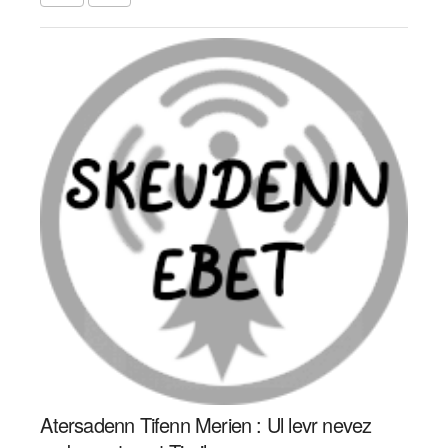
Atersadenn Tifenn Merien : Ul levr nevez