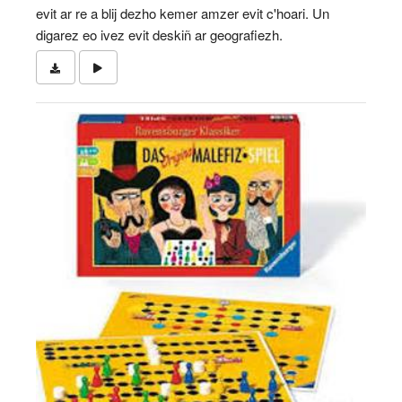
evit ar re a blij dezho kemer amzer evit c'hoari. Un
digarez eo ivez evit deskiñ ar geografiezh.