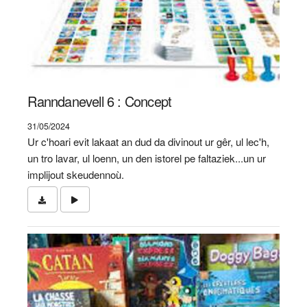
Ranndanevell 6 : Concept
31/05/2024
Ur c'hoari evit lakaat an dud da divinout ur gêr, ul lec'h,
un tro lavar, ul loenn, un den istorel pe faltaziek...un ur
implijout skeudennoù.