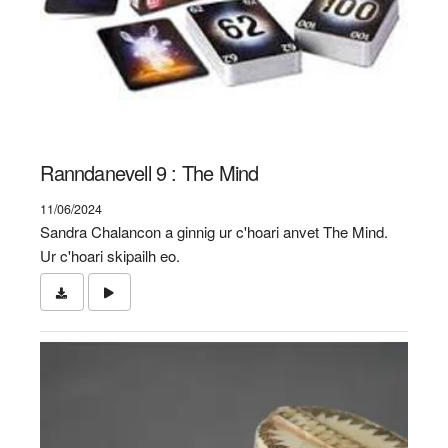
Ranndanevell 9 : The Mind
11/06/2024
Sandra Chalancon a ginnig ur c'hoari anvet The Mind.
Ur c'hoari skipailh eo.