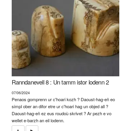
Ranndanevell 8 : Un tamm istor lodenn 2
07/06/2024
Penaos gomprenn ur c'hoari kozh ? Daoust-hag-eñ eo
simpl ober an difor etre ur c'hoari hag un objed all ?
Daoust-hag-eñ ez eus roudoù skrivet ? Ar pezh e vo
wellet e-barzh an eil lodenn.