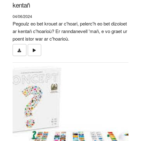
kentañ
04/06/2024
Pegoulz eo bet krouet ar c'hoari, pelerc'h eo bet dizoloet
ar kentañ c'hoarioù? Er ranndanevell 'mañ, e vo graet ur
poent istor war ar c'hoarioù.