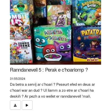
Ranndanevell 5 : Perak e c'hoariomp ?
31/05/2024
Da betra a servij ar c'hoari ? Peseurt efed en deus ar
c'hoari war an dud ? Ul liamm a zo etre ar c'hoari ha
deskiñ ? Ar pezh a vo wellet er ranndanevell 'mañ.