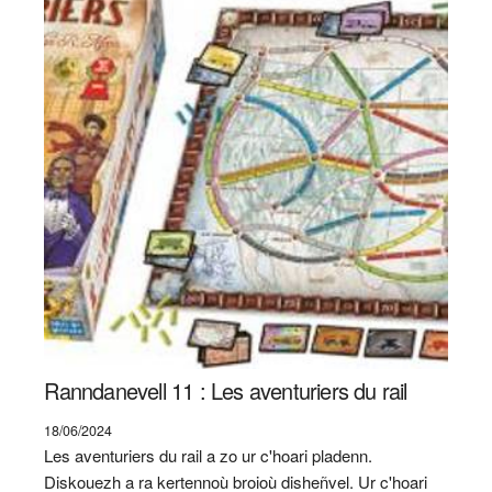
Ranndanevell 11 : Les aventuriers du rail
18/06/2024
Les aventuriers du rail a zo ur c'hoari pladenn.
Diskouezh a ra kertennoù broioù disheñvel. Ur c'hoari