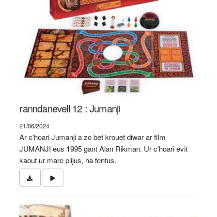
ranndanevell 12 : Jumanji
21/06/2024
Ar c'hoari Jumanji a zo bet krouet diwar ar film
JUMANJI eus 1995 gant Alan Rikman. Ur c'hoari evit
kaout ur mare plijus, ha fentus.