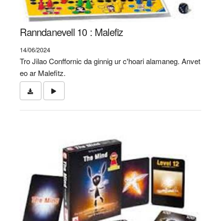
Ranndanevell 10 : Malefiz
14/06/2024
Tro Jilao Conffornic da ginnig ur c'hoari alamaneg. Anvet
eo ar Malefitz.