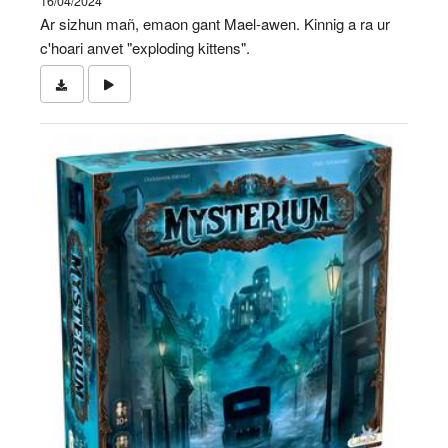
16/04/2024
Ar sizhun mañ, emaon gant Mael-awen. Kinnig a ra ur
c'hoari anvet "exploding kittens".