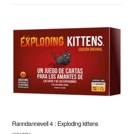
Ranndannevell 4 : Exploding kittens