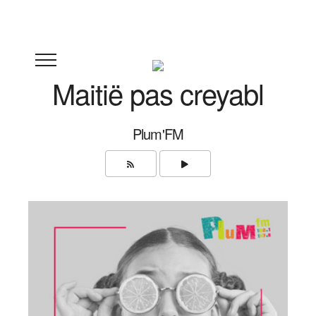
Maitië pas creyabl
Plum'FM