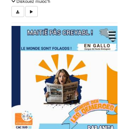
Diskouez muioc'h