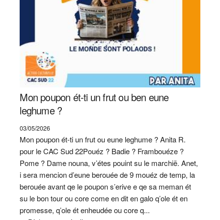
Mon poupon ét-ti un frut ou ben eune
leghume ?
03/05/2026
Mon poupon ét-ti un frut ou eune leghume ? Anita R.
pour le CAC Sud 22Pouéz ? Badie ? Frambouéze ?
Pome ? Dame nouna, v’étes pouint su le marchië. Anet,
i sera mencion d’eune berouée de 9 mouéz de temp, la
berouée avant qe le poupon s’erive e qe sa meman ét
su le bon tour ou core come en dit en galo q’ole ét en
promesse, q’ole ét enheudée ou core q...