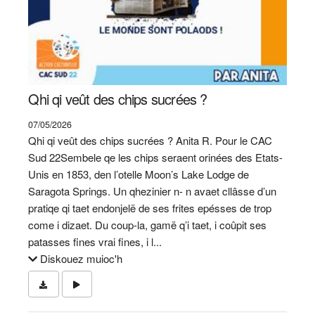
Qhi qi veût des chips sucrées ?
07/05/2026
Qhi qi veût des chips sucrées ? Anita R. Pour le CAC
Sud 22Sembele qe les chips seraent orinées des Etats-
Unis en 1853, den l’otelle Moon’s Lake Lodge de
Saragota Springs. Un qhezinier n- n avaet cllâsse d’un
pratiqe qi taet endonjelë de ses frites epésses de trop
come i dizaet. Du coup-la, gamë q’i taet, i coûpit ses
patasses fines vrai fines, i l...
Diskouez muioc'h