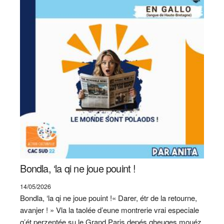
Bondla, ‘la qi ne joue pouint !
14/05/2026
Bondla, ‘la qi ne joue pouint !« Darer, étr de la retourne,
avanjer ! » Vla la taolée d’eune montrerie vrai especiale
q’ét perzentée su le Grand Paris depés qheuqes mouéz.