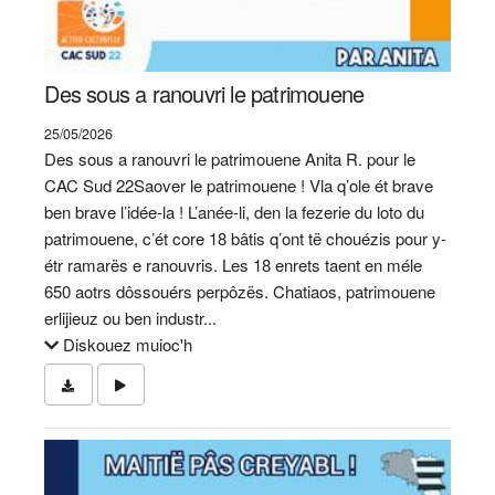
Des sous a ranouvri le patrimouene
25/05/2026
Des sous a ranouvri le patrimouene Anita R. pour le
CAC Sud 22Saover le patrimouene ! Vla q’ole ét brave
ben brave l’idée-la ! L’anée-li, den la fezerie du loto du
patrimouene, c’ét core 18 bâtis q’ont të chouézis pour y-
étr ramarës e ranouvris. Les 18 enrets taent en méle
650 aotrs dôssouérs perpôzës. Chatiaos, patrimouene
erlijieuz ou ben industr...
Diskouez muioc'h