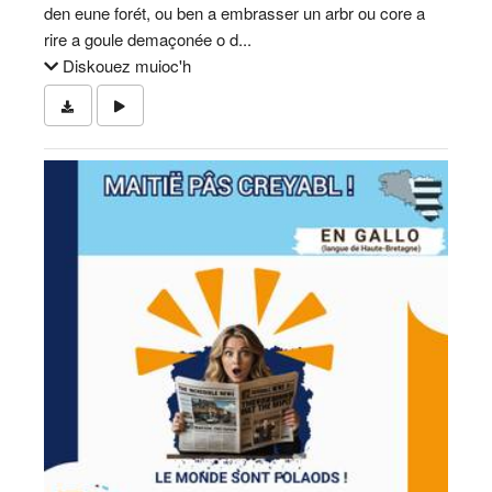
den eune forét, ou ben a embrasser un arbr ou core a
rire a goule demaçonée o d...
Diskouez muioc'h