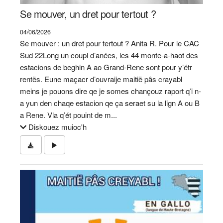
Se mouver, un dret pour tertout ?
04/06/2026
Se mouver : un dret pour tertout ? Anita R. Pour le CAC
Sud 22Long un coupl d’anées, les 44 monte-a-haot des
estacions de beghin A ao Grand-Rene sont pour y’étr
rentës. Eune maçacr d’ouvraije maitië pâs crayabl
meins je pouons dire qe je somes chançouz raport q’i n-
a yun den chaqe estacion qe ça seraet su la lign A ou B
a Rene. Vla q’ét pouint de m...
Diskouez muioc'h