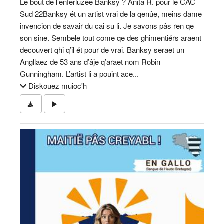
Le bout de l’enferluzée Banksy ? Anita R. pour le CAC
Sud 22Banksy ét un artist vrai de la qenûe, meins dame
invencion de savair du cai su li. Je savons pâs ren qe
son sine. Sembele tout come qe des ghimentiérs araent
decouvert qhi q’il ét pour de vrai. Banksy seraet un
Angllaez de 53 ans d’âje q’araet nom Robin
Gunningham. L’artist li a pouint ace...
Diskouez muioc'h