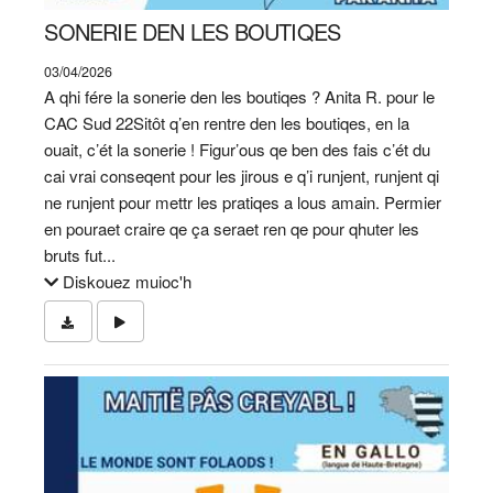
SONERIE DEN LES BOUTIQES
03/04/2026
A qhi fére la sonerie den les boutiqes ? Anita R. pour le
CAC Sud 22Sitôt q’en rentre den les boutiqes, en la
ouait, c’ét la sonerie ! Figur’ous qe ben des fais c’ét du
cai vrai conseqent pour les jirous e q’i runjent, runjent qi
ne runjent pour mettr les pratiqes a lous amain. Permier
en pouraet craire qe ça seraet ren qe pour qhuter les
bruts fut...
Diskouez muioc'h