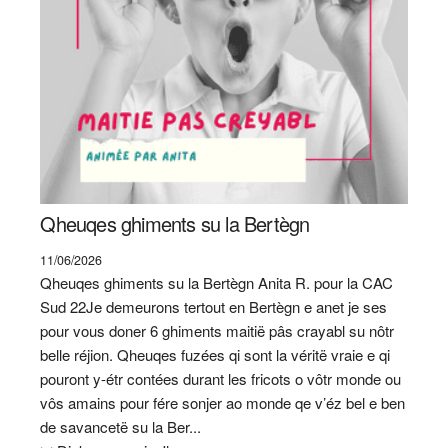
Qheuqes ghiments su la Bertègn
11/06/2026
Qheuqes ghiments su la Bertègn Anita R. pour la CAC
Sud 22Je demeurons tertout en Bertègn e anet je ses
pour vous doner 6 ghiments maitië pâs crayabl su nôtr
belle réjion. Qheuqes fuzées qi sont la véritë vraie e qi
pouront y-étr contées durant les fricots o vôtr monde ou
vôs amains pour fére sonjer ao monde qe v’éz bel e ben
de savancetë su la Ber...