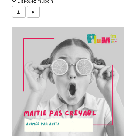
Diskouez muioc'h