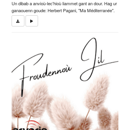
Un dibab a anvioù-lec'hioù liammet gant an dour. Hag ur
ganaouenn goude: Herbert Pagani, "Ma Méditerranée".