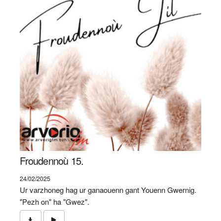
Froudennoù 15.
24/02/2025
Ur varzhoneg hag ur ganaouenn gant Youenn Gwernig.
"Pezh on" ha "Gwez".