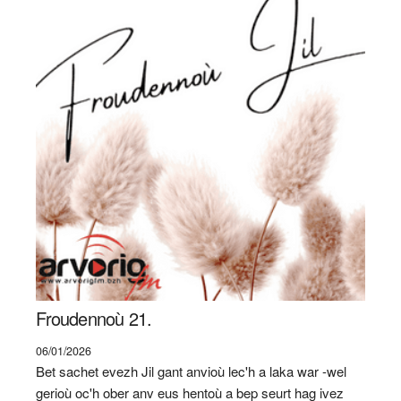
Froudennoù 21.
06/01/2026
Bet sachet evezh Jil gant anvioù lec'h a laka war -wel
gerioù oc'h ober anv eus hentoù a bep seurt hag ivez