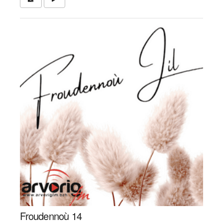
Froudennoù 14