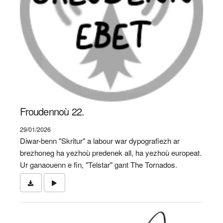
Froudennoù 22.
29/01/2026
Diwar-benn "Skritur" a labour war dypografiezh ar
brezhoneg ha yezhoù predenek all, ha yezhoù europeat.
Ur ganaouenn e fin, "Telstar" gant The Tornados.