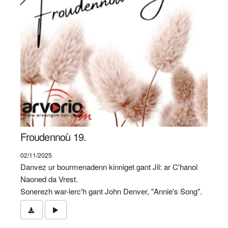
Froudennoù 19.
02/11/2025
Danvez ur bourmenadenn kinniget gant Jil: ar C'hanol
Naoned da Vrest.
Sonerezh war-lerc'h gant John Denver, "Annie's Song".