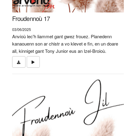
Froudennoù 17
03/06/2025
Anvioù lec'h liammet gant gwez frouez. Planedenn
kanaouenn son ar chistr a vo klevet e fin, en un doare
all, kinniget gant Tony Junior eus an Izel-Broioù.