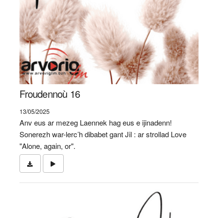
Froudennoù 16
13/05/2025
Anv eus ar mezeg Laennek hag eus e ijinadenn!
Sonerezh war-lerc’h dibabet gant Jil : ar strollad Love
"Alone, again, or".