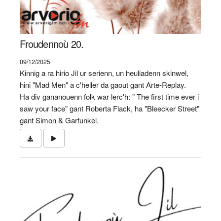
Froudennoù 20.
09/12/2025
Kinnig a ra hirio Jil ur serienn, un heuliadenn skinwel,
hini "Mad Men" a c'heller da gaout gant Arte-Replay.
Ha div gananouenn folk war lerc'h: " The first time ever i
saw your face" gant Roberta Flack, ha "Bleecker Street"
gant Simon & Garfunkel.