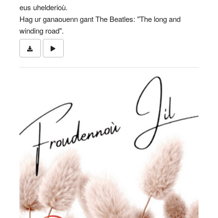
eus uhelderioù.
Hag ur ganaouenn gant The Beatles: "The long and
winding road".