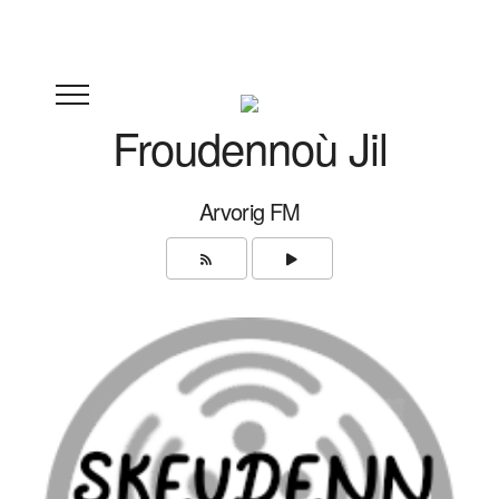
Froudennoù Jil
Arvorig FM