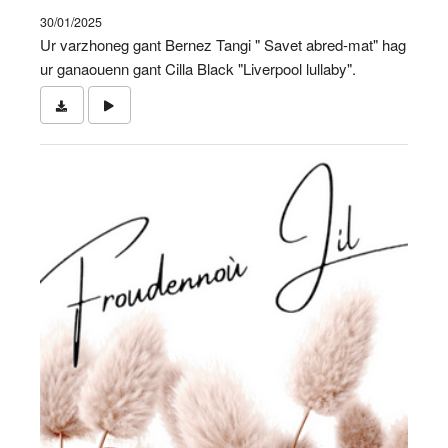
30/01/2025
Ur varzhoneg gant Bernez Tangi " Savet abred-mat" hag
ur ganaouenn gant Cilla Black "Liverpool lullaby".