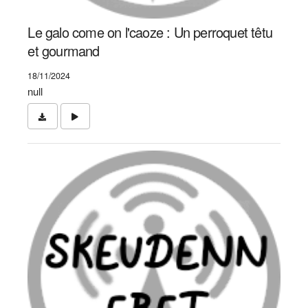
Le galo come on l'caoze : Un perroquet têtu
et gourmand
18/11/2024
null