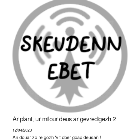
Ar plant, ur milour deus ar gevredigezh 2
12/04/2023
An douar zo re gozh 'vit ober goap deusañ !