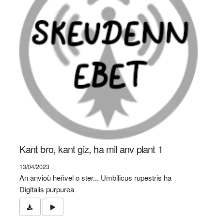
Kant bro, kant giz, ha mil anv plant 1
13/04/2023
An anvioù heñvel o ster... Umbilicus rupestris ha
Digitalis purpurea