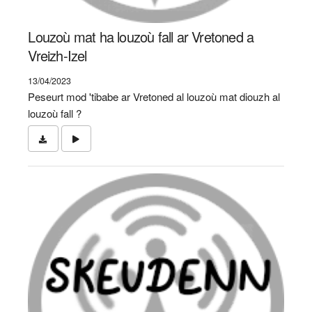
Louzoù mat ha louzoù fall ar Vretoned a
Vreizh-Izel
13/04/2023
Peseurt mod 'tibabe ar Vretoned al louzoù mat diouzh al
louzoù fall ?