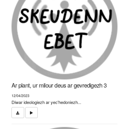
Ar plant, ur milour deus ar gevredigezh 3
12/04/2023
Diwar ideologiezh ar yec'hedoniezh...