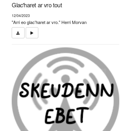
Glac'haret ar vro tout
12/04/2023
"Arri eo glac'haret ar vro." Herri Morvan