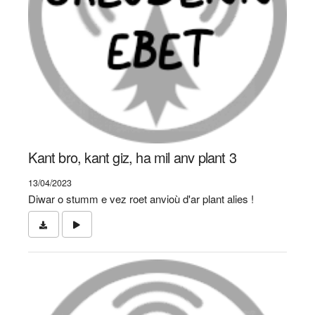
Kant bro, kant giz, ha mil anv plant 3
13/04/2023
Diwar o stumm e vez roet anvioù d'ar plant alies !