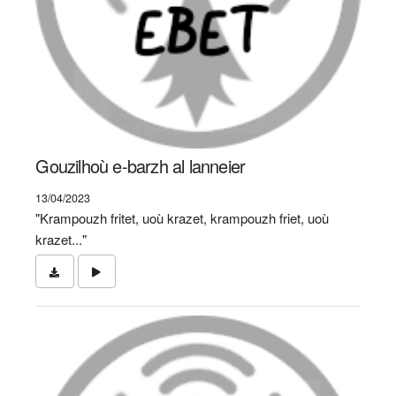
Gouzilhoù e-barzh al lanneier
13/04/2023
"Krampouzh fritet, uoù krazet, krampouzh friet, uoù
krazet..."