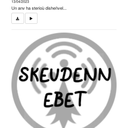
13/04/2023
Un anv ha sterioù disheñvel...