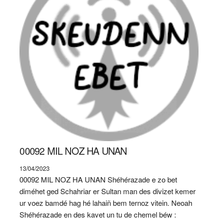
00092 MIL NOZ HA UNAN
13/04/2023
00092 MIL NOZ HA UNAN Shéhérazade e zo bet
diméhet ged Schahriar er Sultan man des divizet kemer
ur voez bamdé hag hé lahaiñ bem ternoz vitein. Neoah
Shéhérazade en des kavet un tu de chemel béw :