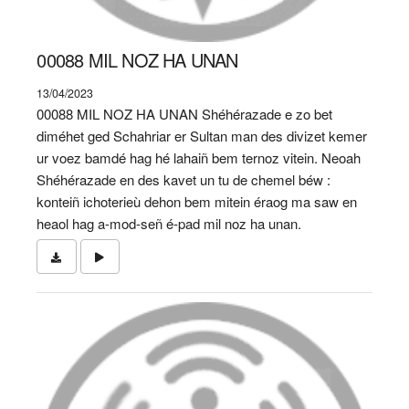
00088 MIL NOZ HA UNAN
13/04/2023
00088 MIL NOZ HA UNAN Shéhérazade e zo bet
diméhet ged Schahriar er Sultan man des divizet kemer
ur voez bamdé hag hé lahaiñ bem ternoz vitein. Neoah
Shéhérazade en des kavet un tu de chemel béw :
konteiñ ichoterieù dehon bem mitein éraog ma saw en
heaol hag a-mod-señ é-pad mil noz ha unan.