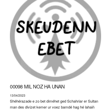
00098 MIL NOZ HA UNAN
13/04/2023
Shéhérazade e zo bet diméhet ged Schahriar er Sultan
man des divizet kemer ur voez bamdé hag hé lahaiñ