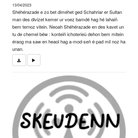
13/04/2023
Shéhérazade e zo bet diméhet ged Schahriar er Sultan
man des divizet kemer ur voez bamdé hag hé lahaiñ
bem ternoz vitein. Neoah Shéhérazade en des kavet un
tu de chemel béw : konteiñ ichoterieù dehon bem mitein
éraog ma saw en heaol hag a-mod-señ é-pad mil noz ha
unan.