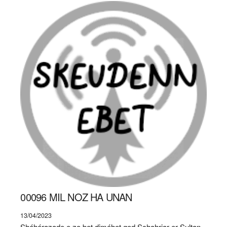
00096 MIL NOZ HA UNAN
13/04/2023
Shéhérazade e zo bet diméhet ged Schahriar er Sultan