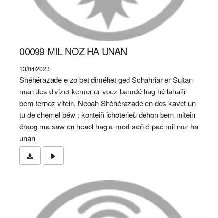
00099 MIL NOZ HA UNAN
13/04/2023
Shéhérazade e zo bet diméhet ged Schahriar er Sultan
man des divizet kemer ur voez bamdé hag hé lahaiñ
bem ternoz vitein. Neoah Shéhérazade en des kavet un
tu de chemel béw : konteiñ ichoterieù dehon bem mitein
éraog ma saw en heaol hag a-mod-señ é-pad mil noz ha
unan.