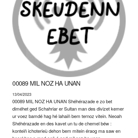
00089 MIL NOZ HA UNAN
13/04/2023
00089 MIL NOZ HA UNAN Shéhérazade e zo bet
diméhet ged Schahriar er Sultan man des divizet kemer
ur voez bamdé hag hé lahaiñ bem ternoz vitein. Neoah
Shéhérazade en des kavet un tu de chemel béw :
konteiñ ichoterieù dehon bem mitein éraog ma saw en