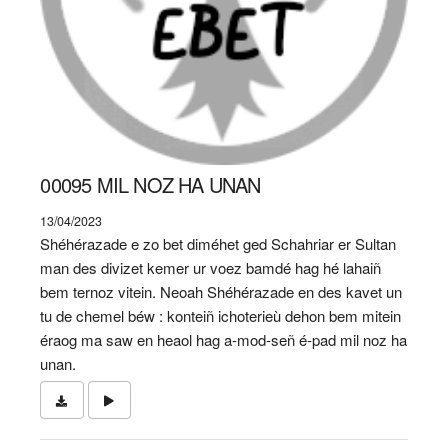
00095 MIL NOZ HA UNAN
13/04/2023
Shéhérazade e zo bet diméhet ged Schahriar er Sultan
man des divizet kemer ur voez bamdé hag hé lahaiñ
bem ternoz vitein. Neoah Shéhérazade en des kavet un
tu de chemel béw : konteiñ ichoterieù dehon bem mitein
éraog ma saw en heaol hag a-mod-señ é-pad mil noz ha
unan.