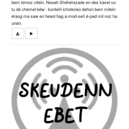
bem ternoz vitein. Neoah Shéhérazade en des kavet un
tu de chemel béw : konteiñ ichoterieù dehon bem mitein
éraog ma saw en heaol hag a-mod-señ é-pad mil noz ha
unan.