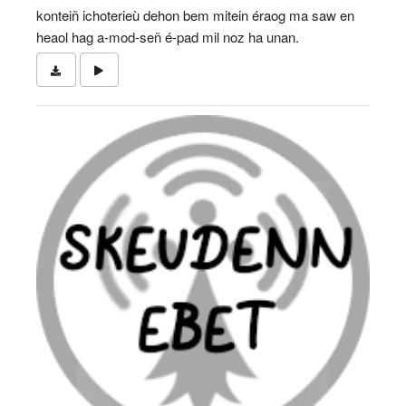
konteiñ ichoterieù dehon bem mitein éraog ma saw en
heaol hag a-mod-señ é-pad mil noz ha unan.