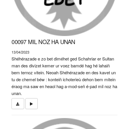
00097 MIL NOZ HA UNAN
13/04/2023
Shéhérazade e zo bet diméhet ged Schahriar er Sultan
man des divizet kemer ur voez bamdé hag hé lahaiñ
bem ternoz vitein. Neoah Shéhérazade en des kavet un
tu de chemel béw : konteiñ ichoterieù dehon bem mitein
éraog ma saw en heaol hag a-mod-señ é-pad mil noz ha
unan.