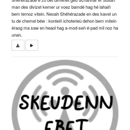
man des divizet kemer ur voez bamdé hag hé lahaiñ
bem ternoz vitein. Neoah Shéhérazade en des kavet un
tu de chemel béw : konteiñ ichoterieù dehon bem mitein
éraog ma saw en heaol hag a-mod-señ é-pad mil noz ha
unan.