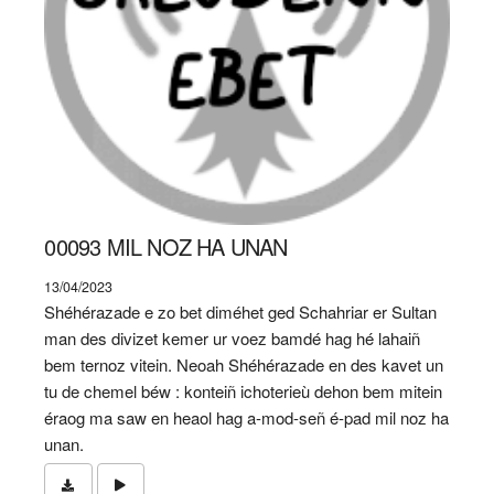
00093 MIL NOZ HA UNAN
13/04/2023
Shéhérazade e zo bet diméhet ged Schahriar er Sultan
man des divizet kemer ur voez bamdé hag hé lahaiñ
bem ternoz vitein. Neoah Shéhérazade en des kavet un
tu de chemel béw : konteiñ ichoterieù dehon bem mitein
éraog ma saw en heaol hag a-mod-señ é-pad mil noz ha
unan.